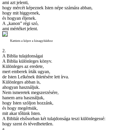
ami azt jelenti,
hogy mércét képeznek Isten népe számára abban,
hogy mit higgyenek,
és hogyan éljenek.
A „kanon” régi szó,
ami mértéket jelent.
Kattints a képre a kinagyításhoz
2.
A Biblia tulajdonságai
A Biblia különleges könyv.
Különleges az eredete,
mert emberek írták ugyan,
de Isten Lelkének ihletésére lett írva.
Különleges abban is,
ahogyan használjuk.
Nem ismeretek megszerzésére,
hanem arra használjuk,
hogy Isten szóljon hozzánk,
és hogy megértsük,
mit akar tőlünk Isten.
A Bibliát elsősorban két tulajdonsága teszi különlegessé:
hogy szent és tévedhetetlen.
a.