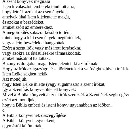
A szent könyvek megírása
Isten kiválasztott embereket indított arra,
hogy leírják azokat az eseményeket,
amelyek által Isten kijelentette magát,
és azokat a beszédeket,
amiket szólt az emberekhez.
A megörökítés sokszor később történt,
mint ahogy a leírt események megtörténtek,
vagy a leírt beszédek elhangzottak.
Ezért a szent írók vagy más írott forrásokra,
vagy azokra az értesülésekre támaszkodtak,
amiket másoktól hallottak.
Bizonyos dolgokat maga Isten jelentett ki az íróknak.
Hogy az írók az igazságot és a történeteket a valósághoz híven írják le
Isten Lelke segített nekik.
Azt mondjuk,
hogy Isten Lelke ihlette (vagy sugalmazta) a szent írókat,
így a Szentírás könyvei ihletett könyvek.
Mivel a Biblia könyveit a szent írók szerezték a Szentlélek segítségéve
ezért azt mondjuk,
hogy a Biblia emberi és isteni könyv ugyanabban az időben.
c.
A Biblia könyveinek összegyűjtése
A Biblia könyveit egyenként,
egymástól külön írták,