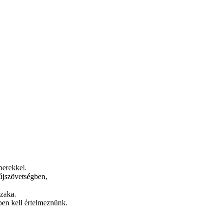
berekkel.
 újszövetségben,
szaka.
ében kell értelmeznünk.