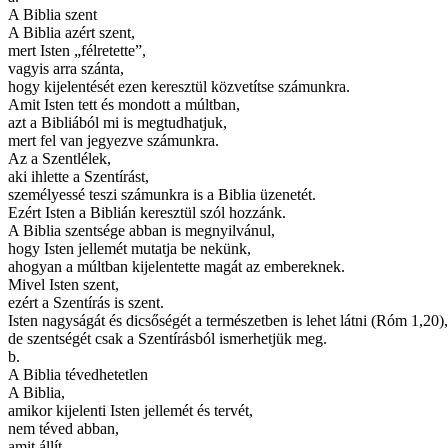
A Biblia szent
A Biblia azért szent,
mert Isten „félretette”,
vagyis arra szánta,
hogy kijelentését ezen keresztül közvetítse számunkra.
Amit Isten tett és mondott a múltban,
azt a Bibliából mi is megtudhatjuk,
mert fel van jegyezve számunkra.
Az a Szentlélek,
aki ihlette a Szentírást,
személyessé teszi számunkra is a Biblia üzenetét.
Ezért Isten a Biblián keresztül szól hozzánk.
A Biblia szentsége abban is megnyilvánul,
hogy Isten jellemét mutatja be nekünk,
ahogyan a múltban kijelentette magát az embereknek.
Mivel Isten szent,
ezért a Szentírás is szent.
Isten nagyságát és dicsőségét a természetben is lehet látni (Róm 1,20),
de szentségét csak a Szentírásból ismerhetjük meg.
b.
A Biblia tévedhetetlen
A Biblia,
amikor kijelenti Isten jellemét és tervét,
nem téved abban,
amit állít,