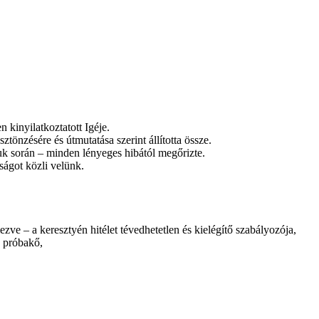
 kinyilatkoztatott Igéje.
ztönzésére és útmutatása szerint állította össze.
uk során – minden lényeges hibától megőrizte.
zságot közli velünk.
ezve – a keresztyén hitélet tévedhetetlen és kielégítő szabályozója,
b próbakő,