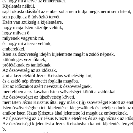
és hogy mi a terve az emberekkel.
Kijelentés nélkül,
saját okoskodásából az ember soha nem tudja megismerni sem Istent,
sem pedig az ő üdvözítő tervét.
Ezért van szükség a kijelentésre,
hogy maga Isten közölje velünk,
hogy milyen ő,
milyenek vagyunk mi,
és hogy mi a terve velünk,
emberekkel.
Isten az ószövetség idején kijelentette magát a zsidó népnek,
különleges vezetőknek,
prófétáknak és tanítóknak.
Az ószövetség az az időszak,
ami a kezdetektől Jézus Krisztus születéséig tart,
és a zsidó nép történetét foglalja magába.
Ezt az időszakot azért nevezzük ószövetségnek,
mert ebben a szakaszban Isten szövetséget kötött a zsidókkal.
Az ószövetséget az újszövetség követi,
mert Isten Jézus Krisztus által egy másik (új) szövetséget kötött az em
Isten ószövetségben tett kijelentései kiegészülnek és beteljesednek az
amikor Isten Jézus Krisztus által jelentette ki magát az embereknek.
Az újszövetség az Úr Jézus Krisztus életének és az egyháznak az idő
Az ószövetségi kijelentést a Jézus Krisztusban kapott kijelentés fény
b.