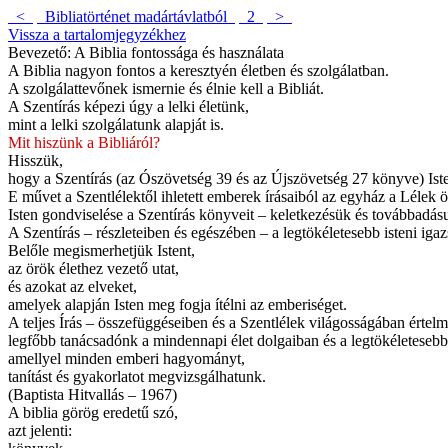
<
Bibliatörténet madártávlatból
2
>
Vissza a tartalomjegyzékhez
Bevezető: A Biblia fontossága és használata
A Biblia nagyon fontos a keresztyén életben és szolgálatban.
A szolgálattevőnek ismernie és élnie kell a Bibliát.
A Szentírás képezi úgy a lelki életünk,
mint a lelki szolgálatunk alapját is.
Mit hiszünk a Bibliáról?
Hisszük,
hogy a Szentírás (az Ószövetség 39 és az Újszövetség 27 könyve) Isten
E művet a Szentlélektől ihletett emberek írásaiból az egyház a Lélek ös
Isten gondviselése a Szentírás könyveit – keletkezésük és továbbadás
A Szentírás – részleteiben és egészében – a legtökéletesebb isteni iga
Belőle megismerhetjük Istent,
az örök élethez vezető utat,
és azokat az elveket,
amelyek alapján Isten meg fogja ítélni az emberiséget.
A teljes Írás – összefüggéseiben és a Szentlélek világosságában értelm
legfőbb tanácsadónk a mindennapi élet dolgaiban és a legtökéleteseb
amellyel minden emberi hagyományt,
tanítást és gyakorlatot megvizsgálhatunk.
(Baptista Hitvallás – 1967)
A
biblia
görög eredetű szó,
azt jelenti: