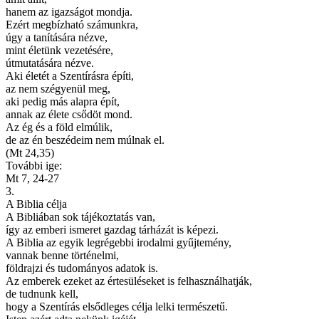
hanem az igazságot mondja.
Ezért megbízható számunkra,
úgy a tanítására nézve,
mint életünk vezetésére,
útmutatására nézve.
Aki életét a Szentírásra építi,
az nem szégyenül meg,
aki pedig más alapra épít,
annak az élete csődöt mond.
Az ég és a föld elmúlik,
de az én beszédeim nem múlnak el.
(
Mt 24,35)
További ige:
Mt 7, 24-27
3.
A Biblia célja
A Bibliában sok tájékoztatás van,
így az emberi ismeret gazdag tárházát is képezi.
A Biblia az egyik legrégebbi irodalmi gyűjtemény,
vannak benne történelmi,
földrajzi és tudományos adatok is.
Az emberek ezeket az értesüléseket is felhasználhatják,
de tudnunk kell,
hogy a Szentírás elsődleges célja lelki természetű.