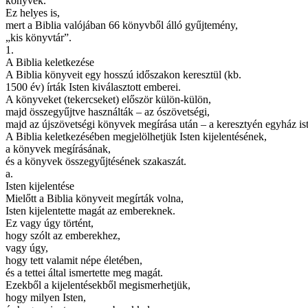
könyvek
.
Ez helyes is,
mert a Biblia valójában 66 könyvből álló gyűjtemény,
„kis könyvtár”.
1.
A Biblia keletkezése
A Biblia könyveit egy hosszú időszakon keresztül (kb.
1500 év) írták Isten kiválasztott emberei.
A könyveket (tekercseket) először külön-külön,
majd összegyűjtve használták – az ószövetségi,
majd az újszövetségi könyvek megírása után – a keresztyén egyház isten
A Biblia keletkezésében megjelölhetjük Isten kijelentésének,
a könyvek megírásának,
és a könyvek összegyűjtésének szakaszát.
a.
Isten kijelentése
Mielőtt a Biblia könyveit megírták volna,
Isten kijelentette magát az embereknek.
Ez vagy úgy történt,
hogy szólt az emberekhez,
vagy úgy,
hogy tett valamit népe életében,
és a tettei által ismertette meg magát.
Ezekből a kijelentésekből megismerhetjük,
hogy milyen Isten,