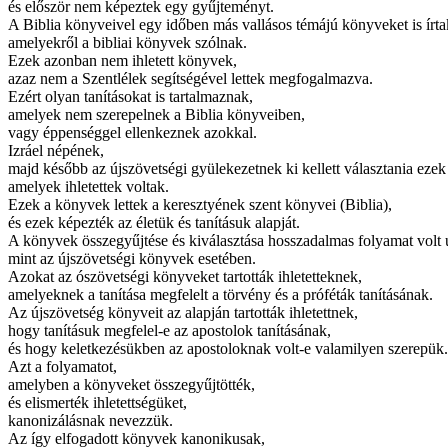
és először nem képeztek egy gyűjteményt.
A Biblia könyveivel egy időben más vallásos témájú könyveket is írt
amelyekről a bibliai könyvek szólnak.
Ezek azonban nem ihletett könyvek,
azaz nem a Szentlélek segítségével lettek megfogalmazva.
Ezért olyan tanításokat is tartalmaznak,
amelyek nem szerepelnek a Biblia könyveiben,
vagy éppenséggel ellenkeznek azokkal.
Izráel népének,
majd később az újszövetségi gyülekezetnek ki kellett választania ezek
amelyek ihletettek voltak.
Ezek a könyvek lettek a keresztyének szent könyvei (Biblia),
és ezek képezték az életük és tanításuk alapját.
A könyvek összegyűjtése és kiválasztása hosszadalmas folyamat volt 
mint az újszövetségi könyvek esetében.
Azokat az ószövetségi könyveket tartották ihletetteknek,
amelyeknek a tanítása megfelelt a törvény és a próféták tanításának.
Az újszövetség könyveit az alapján tartották ihletettnek,
hogy tanításuk megfelel-e az apostolok tanításának,
és hogy keletkezésükben az apostoloknak volt-e valamilyen szerepük.
Azt a folyamatot,
amelyben a könyveket összegyűjtötték,
és elismerték ihletettségüket,
kanonizálásnak nevezzük.
Az így elfogadott könyvek kanonikusak,