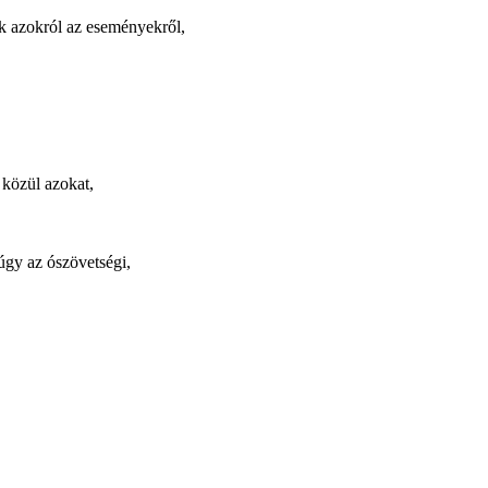
ak azokról az eseményekről,
 közül azokat,
úgy az ószövetségi,