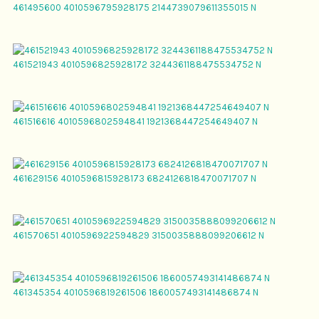
461495600 4010596795928175 2144739079611355015 N
461521943 4010596825928172 3244361188475534752 N
461516616 4010596802594841 1921368447254649407 N
461629156 4010596815928173 6824126818470071707 N
461570651 4010596922594829 3150035888099206612 N
461345354 4010596819261506 1860057493141486874 N