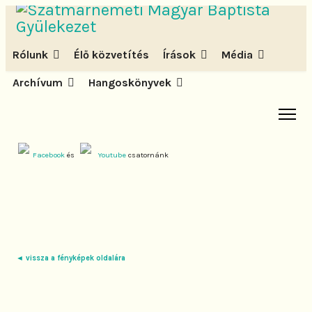
Rólunk
Élő közvetítés
Írások
Média
Archívum
Hangoskönyvek
Facebook
és
Youtube
csatornánk
◄ vissza a fényképek oldalára