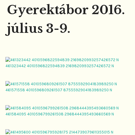
Gyerektábor 2016.
július 3-9.
461323442 4010596822594839 2169820993257426572 N
461571558 4010596809261507 8755592904183989250 N
461584095 4010596799261508 2968444395493660569 N