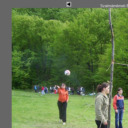
Szatmárnémeti B