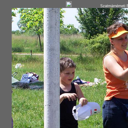
Szatmárnémeti B