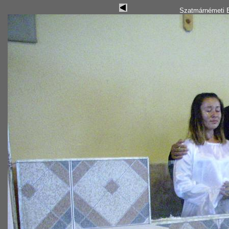
Szatmárnémeti B