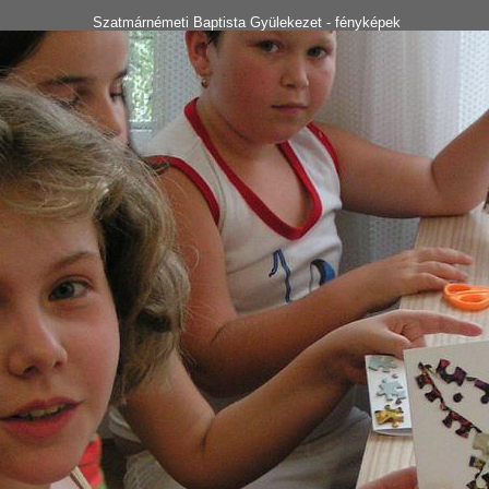
Szatmárnémeti Baptista Gyülekezet - fényképek