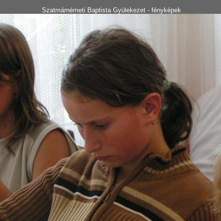
Szatmárnémeti Baptista Gyülekezet - fényképek