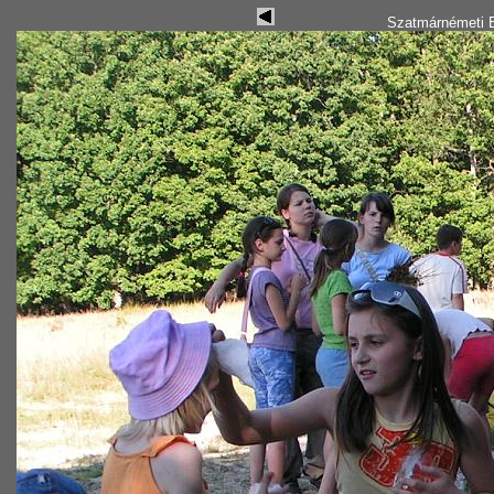
Szatmárnémeti B