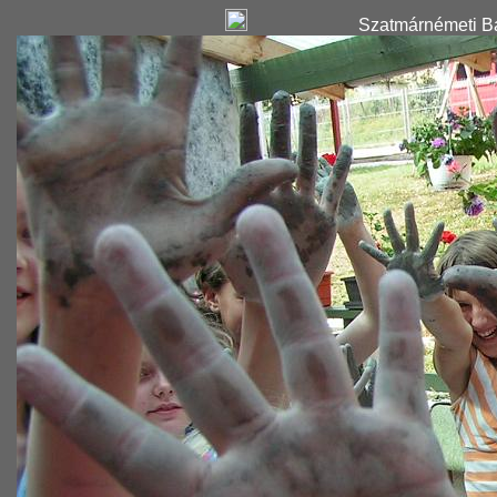
Szatmárnémeti Ba