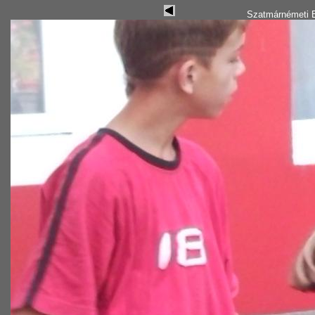
Szatmárnémeti B