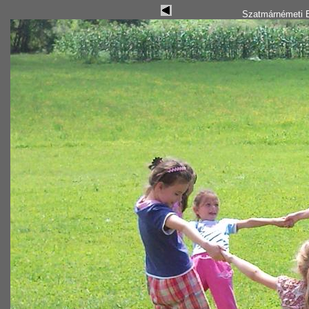
Szatmárnémeti B