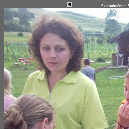
Szatmárnémeti B