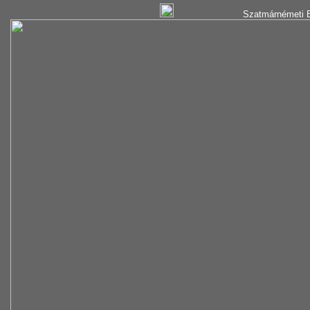
Szatmárnémeti B