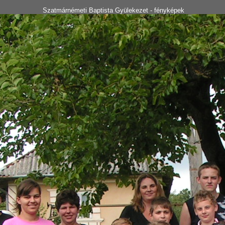
Szatmárnémeti Baptista Gyülekezet - fényképek