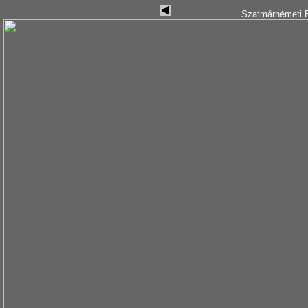
Szatmárnémeti B