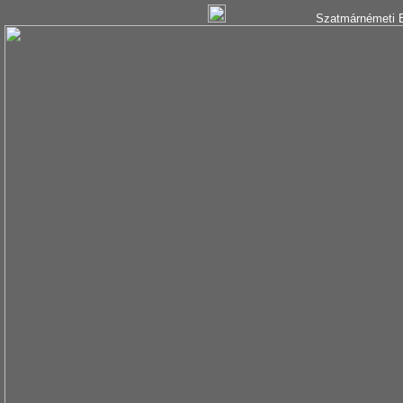
Szatmárnémeti B