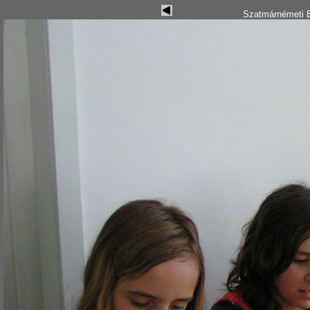
Szatmárnémeti B