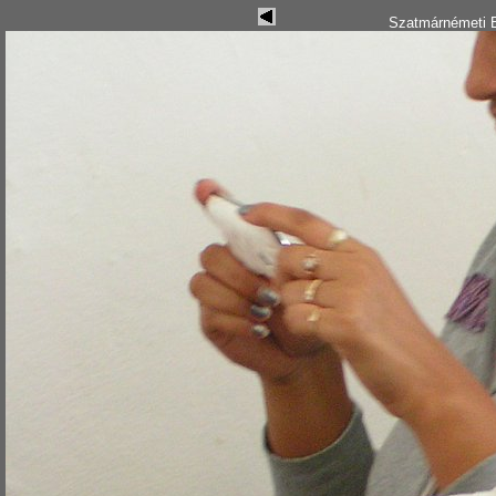
Szatmárnémeti B