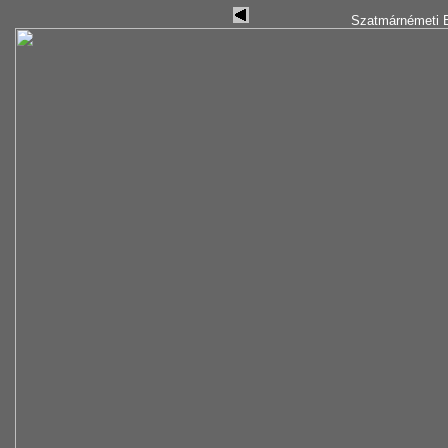
Szatmárnémeti B