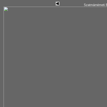
Szatmárnémeti B