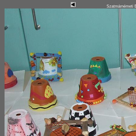
Szatmárnémeti B