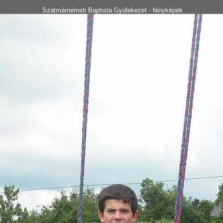
Szatmárnémeti Baptista Gyülekezet - fényképek