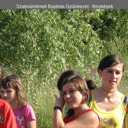
Szatmárnémeti Baptista Gyülekezet - fényképek