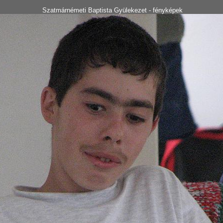
Szatmárnémeti Baptista Gyülekezet - fényképek