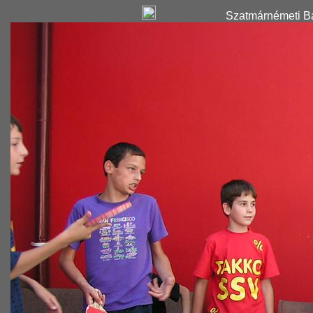
Szatmárnémeti Ba