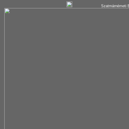
Szatmárnémeti B