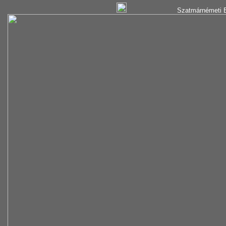
Szatmárnémeti B