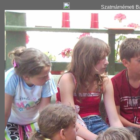
Szatmárnémeti Ba