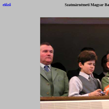
előző
Szatmárnémeti Magyar Bap