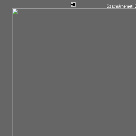
Szatmárnémeti B