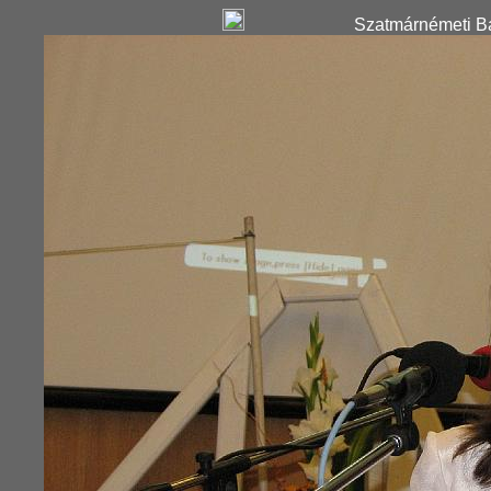
Szatmárnémeti Ba