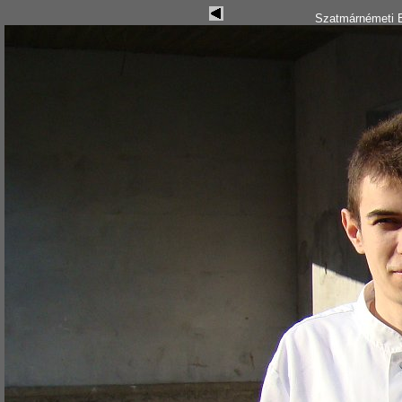
Szatmárnémeti B