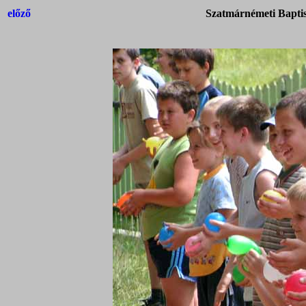
előző
Szatmárnémeti Baptis