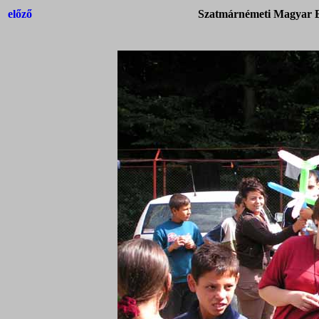
előző
Szatmárnémeti Magyar Ba