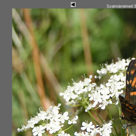
Szatmárnémeti B