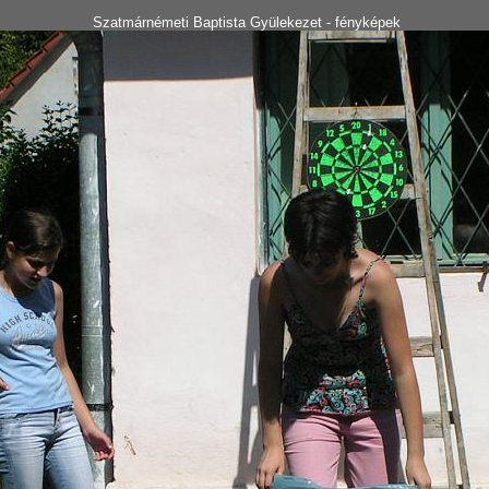
Szatmárnémeti Baptista Gyülekezet - fényképek