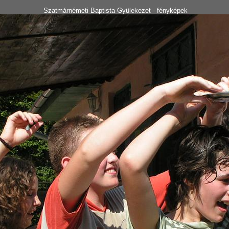
Szatmárnémeti Baptista Gyülekezet - fényképek