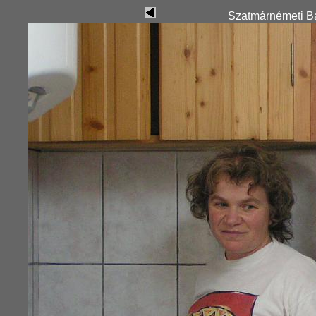
Szatmárnémeti Ba