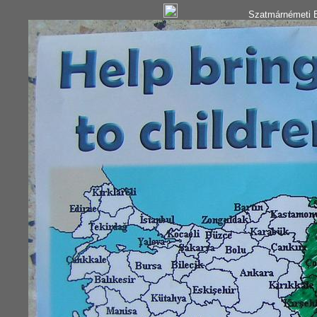
Szatmárnémeti B