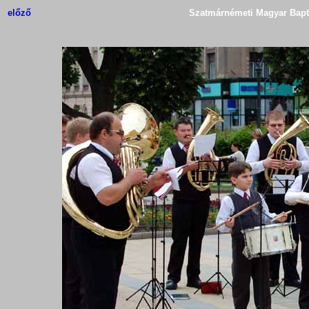
előző
Szatmárnémeti Magyar Bapti