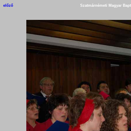
előző
Szatmárnémeti Magyar Bapti