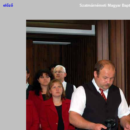
előző
Szatmárnémeti Magyar Bapti