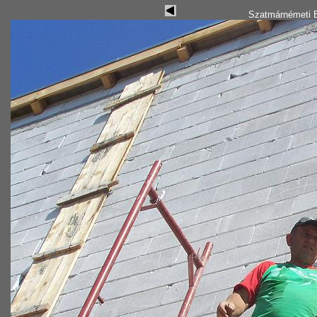
Szatmárnémeti B