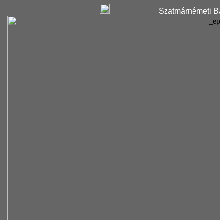
Szatmárnémeti Ba