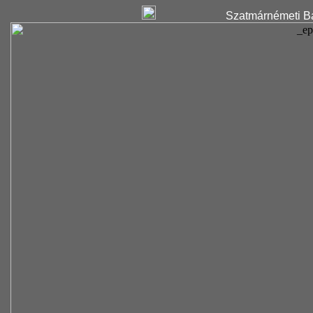
Szatmárnémeti Ba