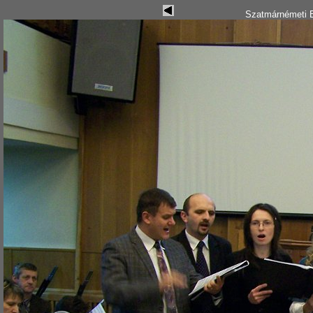
Szatmárnémeti B