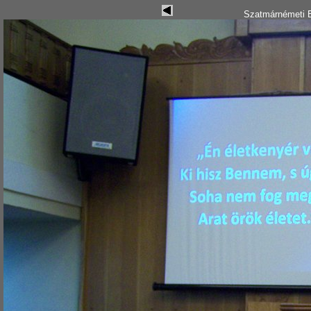
Szatmárnémeti B