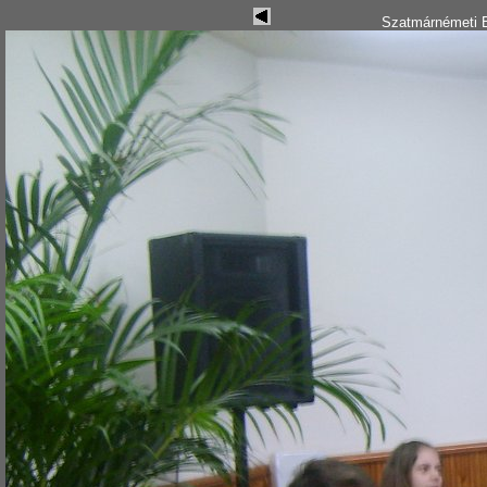
Szatmárnémeti B