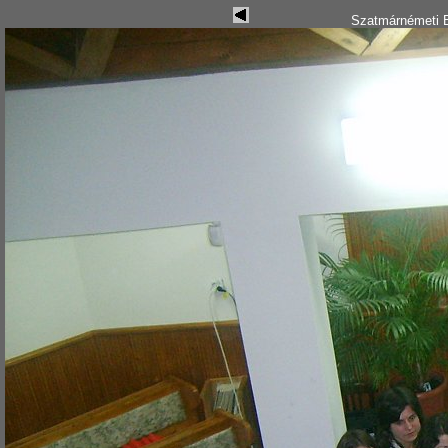
Szatmárnémeti B