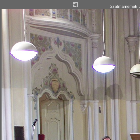
Szatmárnémeti B